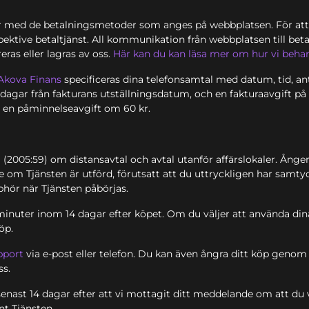
er med de betalningsmetoder som anges på webbplatsen. För att
ektive betaltjänst. All kommunikation från webbplatsen till beta
eras eller lagras av oss.
Här kan du kan läsa mer om hur vi beha
Akova Finans
specificeras dina telefonsamtal med datum, tid, an
) dagar från fakturans utställningsdatum, och en fakturaavgift p
t en påminnelseavgift om 60 kr.
(2005:59) om distansavtal och avtal utanför affärslokaler. Ånger
om Tjänsten är utförd, förutsatt att du uttryckligen har samtyck
phör när Tjänsten påbörjas.
lsminuter inom 14 dagar efter köpet. Om du väljer att använda d
öp.
pport
via e-post eller telefon. Du kan även ångra ditt köp genom
ss.
nast 14 dagar efter att vi mottagit ditt meddelande om att du vil
nt Tjänsten.