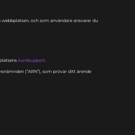
r på webbplatsen, och som användare ansvarar du
bplatsens
kundsupport
.
onsnämnden (”ARN”), som prövar ditt ärende