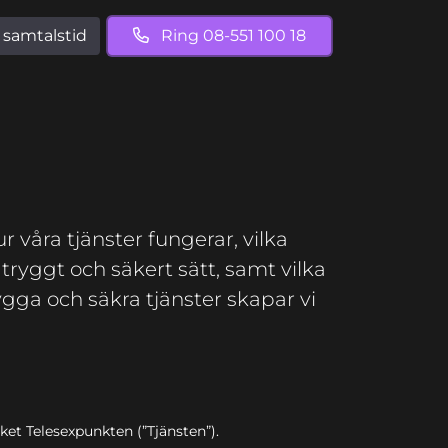
samtalstid
Ring 08-551​ 100​ 18
r våra tjänster fungerar, vilka
tryggt och säkert sätt, samt vilka
gga och säkra tjänster skapar vi
ket Telesexpunkten (”Tjänsten”).