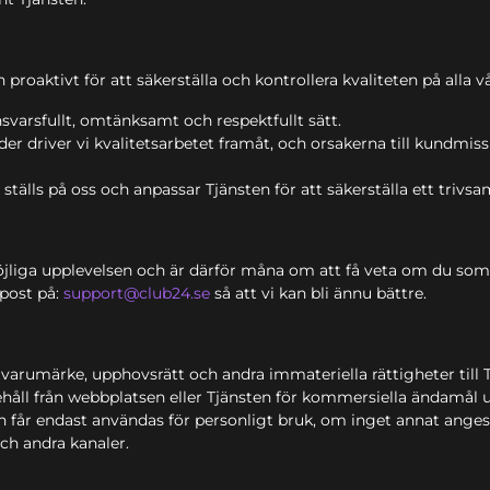
oaktivt för att säkerställa och kontrollera kvaliteten på alla vå
nsvarsfullt, omtänksamt och respektfullt sätt.
r driver vi kvalitetsarbetet framåt, och orsakerna till kundmis
ställs på oss och anpassar Tjänsten för att säkerställa ett trivs
möjliga upplevelsen och är därför måna om att få veta om du som
-post på:
support@club24.se
så att vi kan bli ännu bättre.
 varumärke, upphovsrätt och andra immateriella rättigheter till 
nnehåll från webbplatsen eller Tjänsten för kommersiella ändamål u
 får endast användas för personligt bruk, om inget annat anges
och andra kanaler.