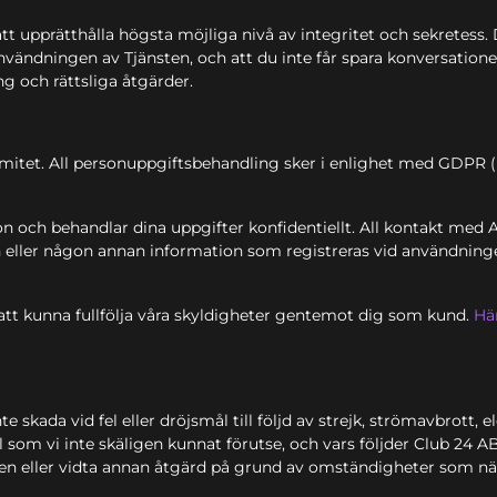
 upprätthålla högsta möjliga nivå av integritet och sekretess. De
nvändningen av Tjänsten, och att du inte får spara konversatione
g och rättsliga åtgärder.
mitet. All personuppgiftsbehandling sker i enlighet med GDPR (
n och behandlar dina uppgifter konfidentiellt. All kontakt med
n eller någon annan information som registreras vid användning
 att kunna fullfölja våra skyldigheter gentemot dig som kund.
Hä
nte skada vid fel eller dröjsmål till följd av strejk, strömavbrott
som vi inte skäligen kunnat förutse, och vars följder Club 24 AB
ten eller vidta annan åtgärd på grund av omständigheter som nä