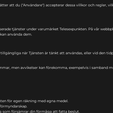
tter att du ("Användare") accepterar dessa villkor och regler, vi
aserade tjänster under varumärket Telesexpunkten. På vår webbp
u kan använda dem.
tillgängliga när Tjänsten är tänkt att användas, eller vid den 
 timmar, men avvikelser kan förekomma, exempelvis i samband me
sten för egen räkning med egna medel.
r förmyndarskap.
g som försämrar din förmåga att fatta beslut.