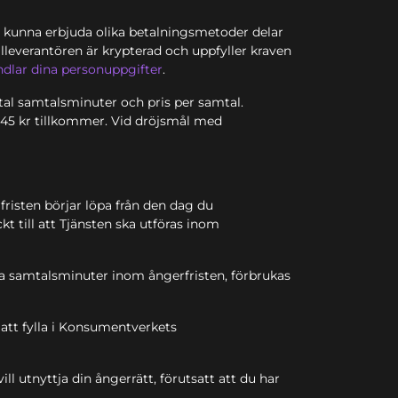
 kunna erbjuda olika betalningsmetoder delar
lleverantören är krypterad och uppfyller kraven
ndlar dina personuppgifter
.
tal samtalsminuter och pris per samtal.
å 45 kr tillkommer. Vid dröjsmål med
fristen börjar löpa från den dag du
t till att Tjänsten ska utföras inom
ina samtalsminuter inom ångerfristen, förbrukas
 att fylla i Konsumentverkets
l utnyttja din ångerrätt, förutsatt att du har