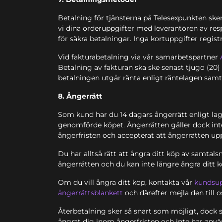
Betalning för tjänsterna på Telesexpunkten sk
vi dina orderuppgifter med leverantören av resp
för säkra betalningar. Inga kortuppgifter registr
Vid fakturabetalning via vår samarbetspartner
Betalning av fakturan ska ske senast tjugo (20
betalningen utgår ränta enligt räntelagen sam
8. Ångerrätt
Som kund har du 14 dagars ångerrätt enligt lag 
genomförde köpet. Ångerrätten gäller dock inte 
ångerfristen och accepterat att ångerrätten up
Du har alltså rätt att ångra ditt köp av samta
ångerrätten och du kan inte längre ångra ditt k
Om du vill ångra ditt köp, kontakta vår
kundsu
ångerrättsblankett
och därefter mejla den till o
Återbetalning sker så snart som möjligt, dock se
ångrat dig inom ångerfristen och inte har anvä