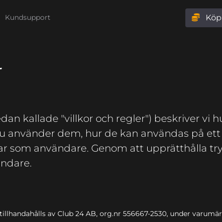
Köp 
Kundsupport
r
n kallade "villkor och regler") beskriver vi hu
 du använder dem, hur de kan användas på ett 
har som användare. Genom att upprätthålla try
ändare.
m tillhandahålls av Club 24 AB, org.nr 556667-2530, under varumär