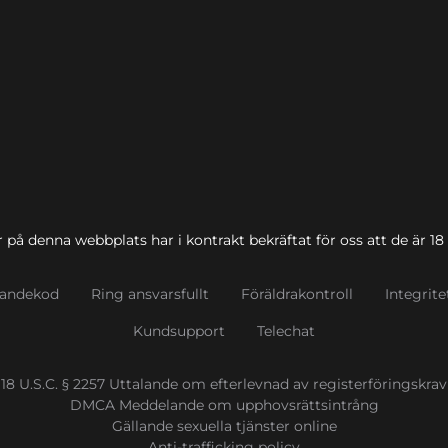
 på denna webbplats har i kontrakt bekräftat för oss att de är 18 å
randekod
Ring ansvarsfullt
Föräldrakontroll
Integrite
Kundsupport
Telechat
18 U.S.C. § 2257 Uttalande om efterlevnad av registerföringskrav
DMCA Meddelande om upphovsrättsintrång
Gällande sexuella tjänster online
Anti-trafficking policy