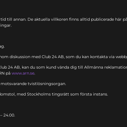
tid till annan. De aktuella villkoren finns alltid publicerade hä
ingar.
ag.
 genom diskussion med Club 24 AB, som du kan kontakta via web
Club 24 AB, kan du som kund vända dig till Allmänna reklamati
ARN på
www.arn.se
.
ler motsvarande tvistlösningsorgan.
n domstol, med Stockholms tingsrätt som första instans.
– 24.00.