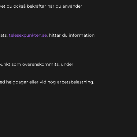
lket du också bekräftar när du använder
lats,
telesexpunkten.se
, hittar du information
tidpunkt som överenskommits, under
d helgdagar eller vid hög arbetsbelastning.