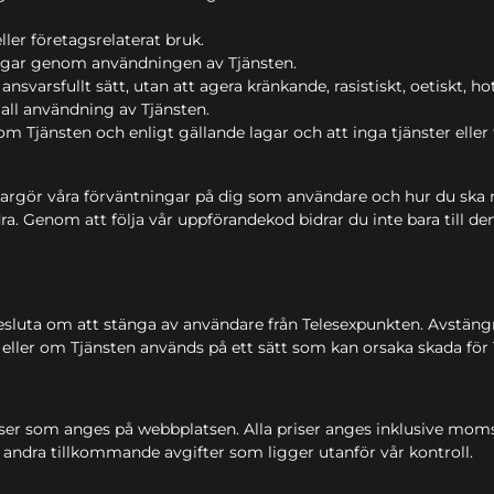
ler företagsrelaterat bruk.
lingar genom användningen av Tjänsten.
nsvarsfullt sätt, utan att agera kränkande, rasistiskt, oetiskt, hot
 all användning av Tjänsten.
 Tjänsten och enligt gällande lagar och att inga tjänster eller för
 klargör våra förväntningar på dig som användare och hur du ska n
dra. Genom att följa vår uppförandekod bidrar du inte bara till den
besluta om att stänga av användare från Telesexpunkten. Avstängn
ra, eller om Tjänsten används på ett sätt som kan orsaka skada fö
ser som anges på webbplatsen. Alla priser anges inklusive moms.
r andra tillkommande avgifter som ligger utanför vår kontroll.