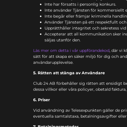
Inte har försatts i personlig konkurs.
Inte använder Tjänsten för kommersiellt el
Inte begår eller främjar kriminella hand
Använder Tjänsten på ett respektfullt och a
Upprätthåller integritet och sekretess vid
Accepterar att all kommunikation sker inom
säljas utanför den.
Läs mer om detta i vår uppförandekod
, där vi
sätt för att skapa en säker miljö för dig och an
användarupplevelse.
5. Rätten att stänga av Användare
Club 24 AB förbehåller sig rätten att ensidigt 
dessa villkor eller våra policyer, obetald faktu
6. Priser
Vid användning av Telesexpunkten gäller de pri
eventuella samtalstaxa, betalningsavgifter elle
7. Betalningsmetoder