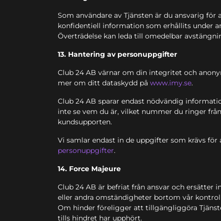
Som användare av Tjänsten är du ansvarig för att
konfidentiell information som erhållits under a
Överträdelse kan leda till omedelbar avstängnin
13. Hantering av personuppgifter
Club 24 AB värnar om din integritet och anony
mer om ditt dataskydd på
www.imy.se
.
Club 24 AB sparar endast nödvändig informatio
inte se vem du är, vilket nummer du ringer frå
kundsupporten.
Vi samlar endast in de uppgifter som krävs för
personuppgifter
.
14. Force Majeure
Club 24 AB är befriat från ansvar och ersätter i
eller andra omständigheter bortom vår kontroll 
Om hinder föreligger att tillgängliggöra Tjäns
tills hindret har upphört.